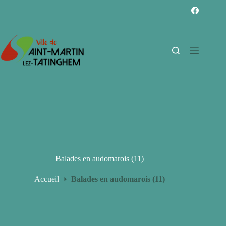
Passer
au
contenu
Balades en audomarois (11)
Accueil
Balades en audomarois (11)