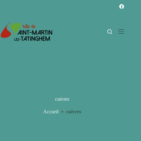
Passer
au
contenu
cuivres
Accueil
cuivres