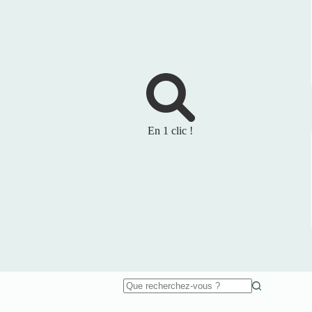
En 1 clic !
Aucun
résultat