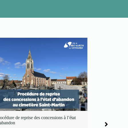
Atlas de la biod
9 Décembre 2
océdure de reprise des concessions à l’état
Dans le cadre de
’abandon
de valorisation 