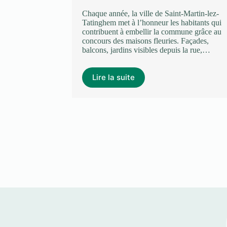
 récentes ont
Chaque année, la ville de Saint-Martin-lez-
tat de la
Tatinghem met à l’honneur les habitants qui
rtements du
contribuent à embellir la commune grâce au
à la dégradation
concours des maisons fleuries. Façades,
balcons, jardins visibles depuis la rue,…
Lire la suite