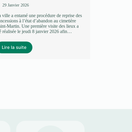
Calais, Eden 62 
29 Janvier 2026
biodiversité en l
biodiv-eden62.
 ville a entamé une procédure de reprise des
ncessions à l’état d’abandon au cimetière
int-Martin. Une première visite des lieux a
Lire la suit
é réalisée le jeudi 8 janvier 2026 afin…
Lire la suite