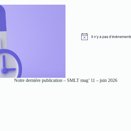
Il n’y a pas d’évènements
N
o
t
i
c
e
Notre dernière publication – SMLT mag’ 11 – juin 2026