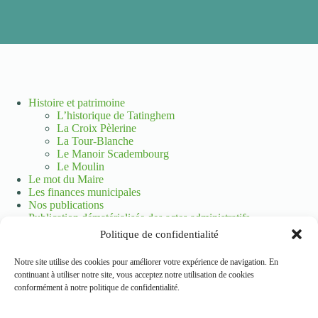
Histoire et patrimoine
L’historique de Tatinghem
La Croix Pèlerine
La Tour-Blanche
Le Manoir Scadembourg
Le Moulin
Le mot du Maire
Les finances municipales
Nos publications
Publication dématérialisée des actes administratifs
Votre ville sur Facebook
Politique de confidentialité
Votre équipe municipale
Informations pratiques
Notre site utilise des cookies pour améliorer votre expérience de navigation. En
Le Conseil Municipal
continuant à utiliser notre site, vous acceptez notre utilisation de cookies
Les groupes scolaires
conformément à notre politique de confidentialité.