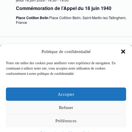
Commémoration de l’Appel du 18 juin 1940
Place Cotillon Belin
Place Cotillon Belin, Saint-Martin-lez-Tatinghem,
France
Évènements
Évènemen
précédents
Aujourd’hui
suivants
Politique de confidentialité
Notre site utilise des cookies pour améliorer votre expérience de navigation. En
S’abonner au calendrier
continuant à utiliser notre site, vous acceptez notre utilisation de cookies
conformément à notre politique de confidentialité.
Accepter
Mairie de Saint-Martin-lez-Tatinghem
Place Cotillon Belin CS 7101
Refuser
62505 Saint-Martin-lez-Tatinghem cedex
Tél. 03 21 98 60 00
Préférences
Du lundi au vendredi de 8h30 à 12h et de 13h30 à 17h (16h45
le vendredi).