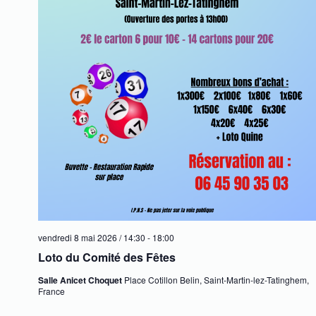
e
t
n
.
a
e
t
m
i
e
o
n
n
t
s
vendredi 8 mai 2026 / 14:30
-
18:00
Loto du Comité des Fêtes
Salle Anicet Choquet
Place Cotillon Belin, Saint-Martin-lez-Tatinghem,
France